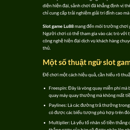
diện hiện đại, sảnh chơi đã khẳng định vị t
chỉ cung cấp trải nghiệm giải trí đỉnh cao 
Slot game Lu88
mang đến môi trường chơi ga
Người chơi có thể tham gia vào các trò với 
công nghệ hiện đại dịch vụ khách hàng chu
thủ.
Một số thuật ngữ slot ga
Để chơi một cách hiệu quả, cần hiểu rõ thu
Freespin: Đây là vòng quay miễn phí mà 
quay máy quay thưởng mà không mất tiền
Paylines: Là các đường trả thưởng trong
có được các biểu tượng phù hợp trên đó
Multiplier: Là yếu tố nhân số tiền thắng 
thắng cược của bạn sẽ được nhân lên nhi