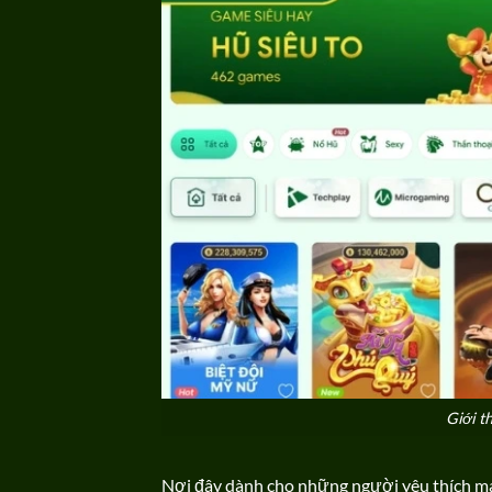
Giới t
Nơi đây dành cho những người yêu thích má