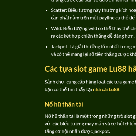
Scatter: Biểu tượng này thường kích hoạ
cần phải nằm trên một payline cụ thể để
Wild: Biểu tượng wild có thể thay thế c
ra các kết hợp chiến thắng dễ dàng hơn.
Jackpot: Là giải thưởng lớn nhất trong 
và có thể mang lại số tiền thắng cược khổ
Các tựa slot game Lu88 h
Sảnh chơi cung cấp hàng loạt các tựa game h
bạn có thể tìm thấy tại
nhà cái Lu88
:
Nổ hũ thần tài
Nổ hũ thần tài là một trong những trò
slot 
với các biểu tượng may mắn và cơ hội chiến 
tăng cơ hội nhận được jackpot.