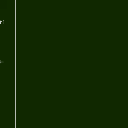
hỉ
ặc