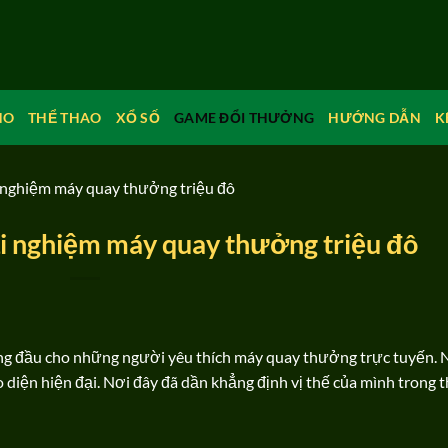
NO
THỂ THAO
XỔ SỐ
GAME ĐỔI THƯỞNG
HƯỚNG DẪN
K
i nghiệm máy quay thưởng triệu đô
ải nghiệm máy quay thưởng triệu đô
ng đầu cho những người yêu thích máy quay thưởng trực tuyến. 
 diện hiện đại. Nơi đây đã dần khẳng định vị thế của mình trong t