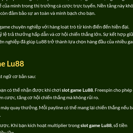
hế của mình trong thị trường cá cược trực tuyến. Nền tảng này kh
mà còn đảm bảo sự an toàn và minh bạch cho bạn.
me chuyên nghiệp với hàng loạt trò từ kinh điển đến hiện đại.
tỷ lệ trả thưởng hấp dẫn và cơ hội chiến thắng lớn. Sự kết hợp gi
yên nghiệp đã giúp Lu88 trở thành lựa chọn hàng đầu của nhiều g
me Lu88
ật ngữ cơ bản sau:
bạn có thể nhận được khi chơi
slot game Lu88
. Freespin cho phép
 cược, tăng cơ hội chiến thắng mà không rủi ro.
 máy quay thưởng. Mỗi payline có thể mang lại chiến thắng nếu 
.
cược. Khi bạn kích hoạt multiplier trong
slot game Lu88
, số tiền
ều lần.