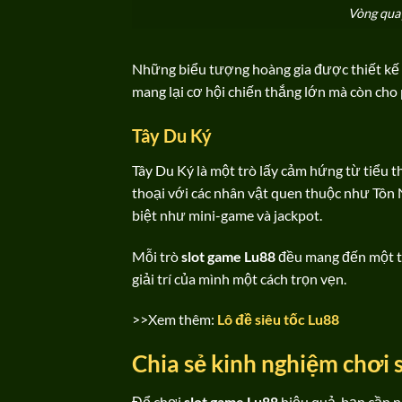
Vòng quay
Những biểu tượng hoàng gia được thiết kế m
mang lại cơ hội chiến thắng lớn mà còn cho
Tây Du Ký
Tây Du Ký là một trò lấy cảm hứng từ tiểu 
thoại với các nhân vật quen thuộc như Tôn 
biệt như mini-game và jackpot.
Mỗi trò
slot game Lu88
đều mang đến một tr
giải trí của mình một cách trọn vẹn.
>>Xem thêm:
Lô đề siêu tốc Lu88
Chia sẻ kinh nghiệm chơi 
Để chơi
slot game Lu88
hiệu quả, bạn cần 