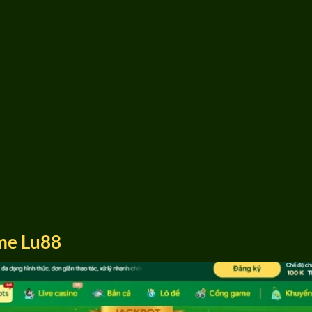
ame Lu88