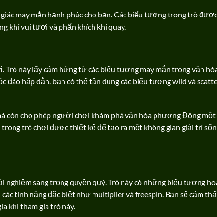
ảm giác may mắn hạnh phúc cho bạn. Các biểu tượng trong trò đượ
ng khí vui tươi và phấn khích khi quay.
 vị. Trò này lấy cảm hứng từ các biểu tượng may mắn trong văn hó
 đáo hấp dẫn. bạn có thể tận dụng các biểu tượng wild và scatte
n mà còn cho phép người chơi khám phá văn hóa phương Đông một
trong trò chơi được thiết kế để tạo ra một không gian giải trí số
rải nghiệm sang trọng quyền quý. Trò này có những biểu tượng h
 các tính năng đặc biệt như multiplier và freespin. Bạn sẽ cảm th
a khi tham gia trò này.